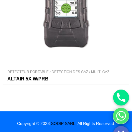
DETECTEUR PORTABLE
/
DETECTION DES GAZ
/
MULTI GAZ
ALTAIR 5X W/PRB
Hide chaty
Copyright © 2023
SODIP SARL.
All Rights Reserved.