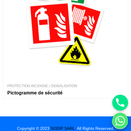
PROTECTION INCENDIE
/
SIGNALISATION
Pictogramme de sécurité
Hide chaty
Copyright © 2023
SODIP SARL.
All Rights Reserved.