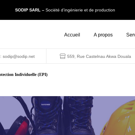
SODIP SARL –
Société d’ingénierie et de production
Accueil
A propos
Ser
l: sodip@sodip.net
559, Rue Castelnau Akwa Douala
ection Individuelle (EPI)