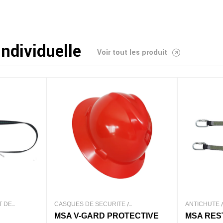
ndividuelle
Voir tout les produit
ANTICHUTE
/
EQUIPEMENT DE
EQUIPEMENT
TION
PROTECTION INDIVIDUEL
INDIVIDUEL
ECTIVE
MSA RESTRAINT
MSA CAR