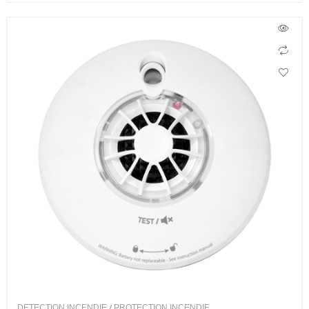
DETECTION INCENDIE
/
PROTECTION INCENDIE