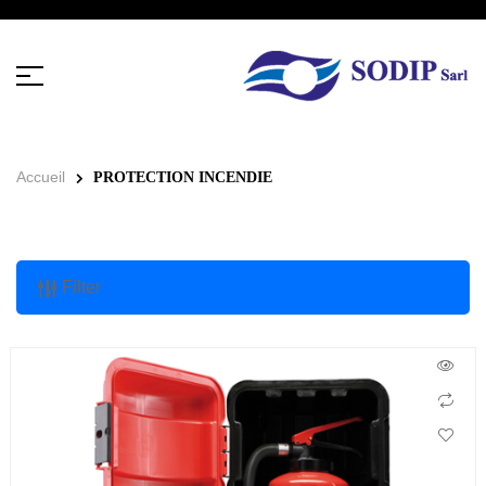
Accueil
PROTECTION INCENDIE
Filter