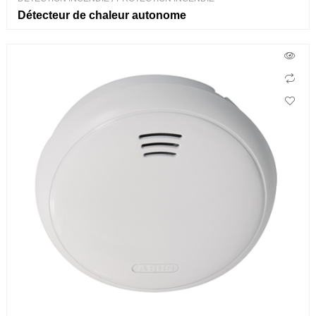
Détecteur de chaleur autonome