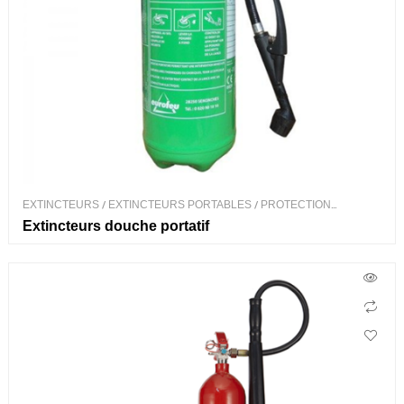
EXTINCTEURS
/
EXTINCTEURS PORTABLES
/
PROTECTION
INCENDIE
Extincteurs douche portatif