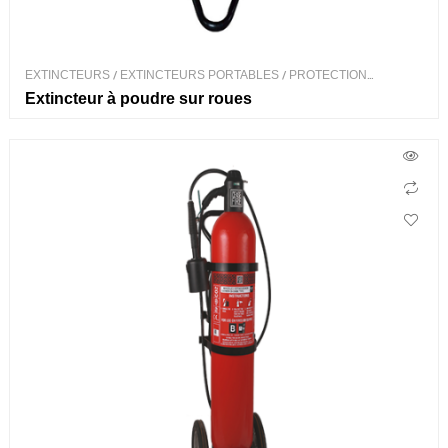
EXTINCTEURS
/
EXTINCTEURS PORTABLES
/
PROTECTION
INCENDIE
Extincteur à poudre sur roues