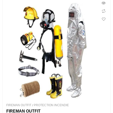
FIREMAN OUTFIT
/
PROTECTION INCENDIE
FIREMAN OUTFIT