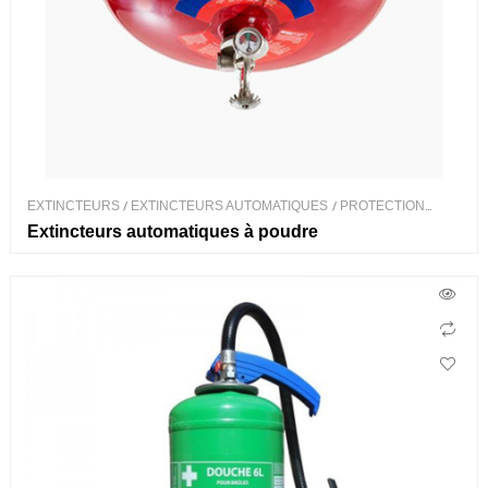
EXTINCTEURS
/
EXTINCTEURS AUTOMATIQUES
/
PROTECTION
INCENDIE
Extincteurs automatiques à poudre