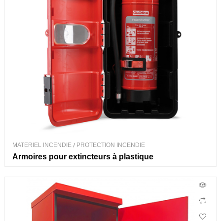
MATERIEL INCENDIE
/
PROTECTION INCENDIE
Armoires pour extincteurs à plastique