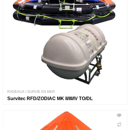
RADEAUX
/
SURVIE EN MER
Survitec RFD/ZODIAC MK II/III/IV TO/DL