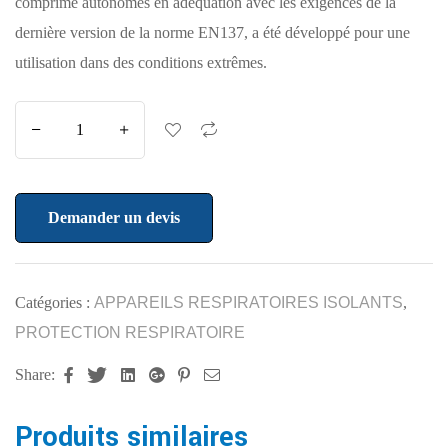
comprimé autonomes en adéquation avec les exigences de la
dernière version de la norme EN137, a été développé pour une
utilisation dans des conditions extrêmes.
Demander un devis
Catégories :
APPAREILS RESPIRATOIRES ISOLANTS
,
PROTECTION RESPIRATOIRE
Share:
Facebook
Twitter
Linkedin
Google+
Pinterest
Email
Produits similaires