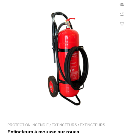
PROTECTION INCENDIE
/
EXTINCTEURS
/
EXTINCTEURS
PORTABLES
Extincteurs à mousse sur roues