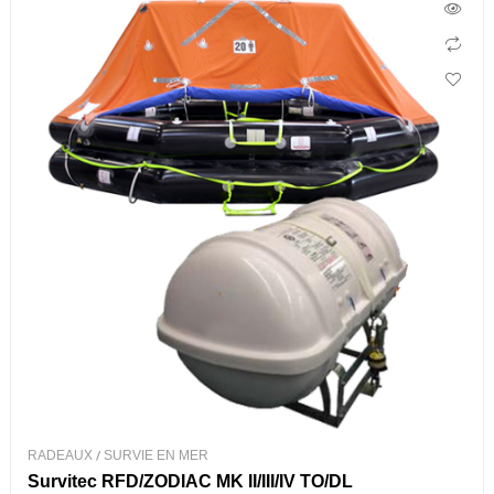
RADEAUX
/
SURVIE EN MER
Survitec RFD/ZODIAC MK II/III/IV TO/DL